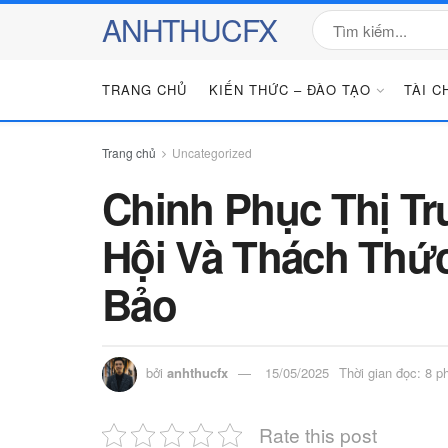
ANHTHUCFX
TRANG CHỦ
KIẾN THỨC – ĐÀO TẠO
TÀI C
Trang chủ
Uncategorized
Chinh Phục Thị Tr
Hội Và Thách Thứ
Bảo
bởi
anhthucfx
15/05/2025
Thời gian đọc: 8 p
Rate this post