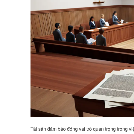
Tài sản đảm bảo đóng vai trò quan trọng trong việ