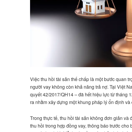
Việc thu hồi tài sản thế chấp là một bước quan trọ
người vay không còn khả năng trả nợ. Tại Việt Na
quyết 42/2017/QH14 – đã hết hiệu lực từ tháng 
ra nhằm xây dựng một khung pháp lý ổn định và 
Trong thực tế, thu hồi tài sản không đơn giản và 
thu hồi trong hợp đồng vay, thông báo trước cho b