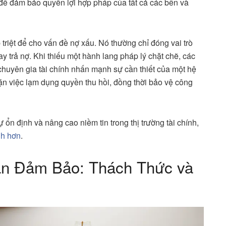
 để đảm bảo quyền lợi hợp pháp của tất cả các bên và
p triệt để cho vấn đề nợ xấu. Nó thường chỉ đóng vai trò
y trả nợ. Khi thiếu một hành lang pháp lý chặt chẽ, các
 chuyên gia tài chính nhấn mạnh sự cần thiết của một hệ
ặn việc lạm dụng quyền thu hồi, đồng thời bảo vệ công
ổn định và nâng cao niềm tin trong thị trường tài chính,
nh hơn
.
ản Đảm Bảo: Thách Thức và