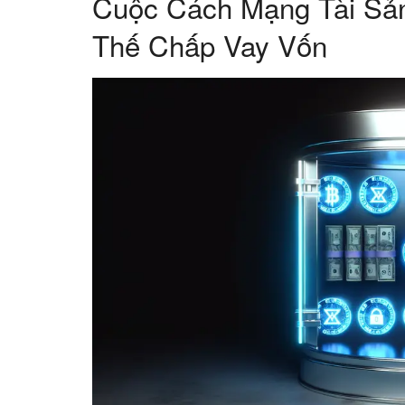
Cuộc Cách Mạng Tài Sản
Thế Chấp Vay Vốn