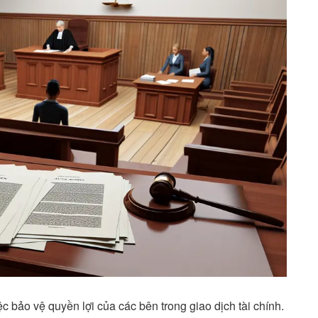
c bảo vệ quyền lợi của các bên trong giao dịch tài chính.