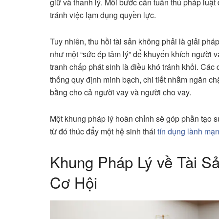
giữ và thanh lý. Mỗi bước cần tuân thủ pháp luật
tránh việc lạm dụng quyền lực.
Tuy nhiên, thu hồi tài sản không phải là giải phá
như một “sức ép tâm lý” để khuyến khích người va
tranh chấp phát sinh là điều khó tránh khỏi. Các
thống quy định minh bạch, chi tiết nhằm ngăn ch
bằng cho cả người vay và người cho vay.
Một khung pháp lý hoàn chỉnh sẽ góp phần tạo sự 
từ đó thúc đẩy một hệ sinh thái
tín dụng lành mạ
Khung Pháp Lý về Tài S
Cơ Hội