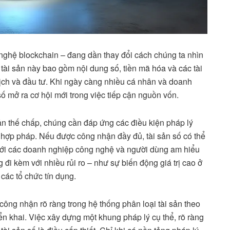
 nghệ blockchain – đang dần thay đổi cách chúng ta nhìn
tài sản này bao gồm nội dung số, tiền mã hóa và các tài
dịch và đầu tư. Khi ngày càng nhiều cá nhân và doanh
số mở ra cơ hội mới trong việc tiếp cận nguồn vốn.
sản thế chấp, chúng cần đáp ứng các điều kiện pháp lý
 hợp pháp. Nếu được công nhận đầy đủ, tài sản số có thể
 với các doanh nghiệp công nghệ và người dùng am hiểu
 đi kèm với nhiều rủi ro – như sự biến động giá trị cao ở
các tổ chức tín dụng.
công nhận rõ ràng trong hệ thống phân loại tài sản theo
iển khai. Việc xây dựng một khung pháp lý cụ thể, rõ ràng