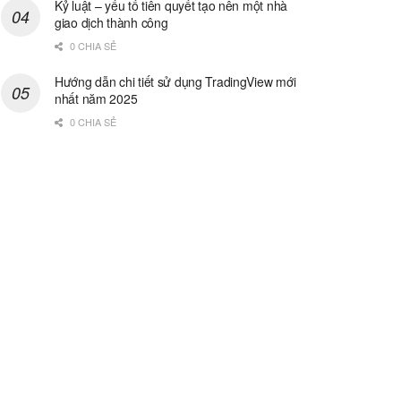
Kỷ luật – yếu tố tiên quyết tạo nên một nhà
giao dịch thành công
0 CHIA SẺ
Hướng dẫn chi tiết sử dụng TradingView mới
nhất năm 2025
0 CHIA SẺ