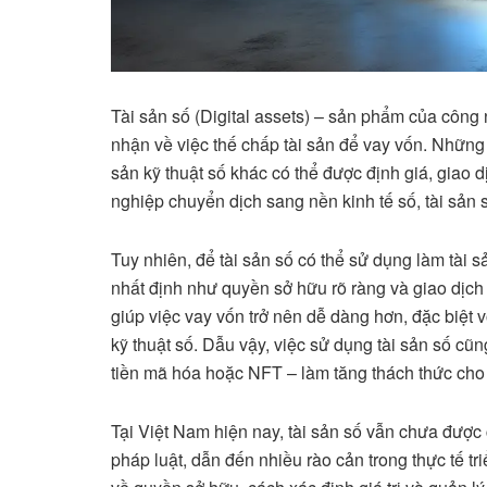
Tài sản số (Digital assets) – sản phẩm của công
nhận về việc thế chấp tài sản để vay vốn. Những 
sản kỹ thuật số khác có thể được định giá, giao 
nghiệp chuyển dịch sang nền kinh tế số, tài sản 
Tuy nhiên, để tài sản số có thể sử dụng làm tài 
nhất định như quyền sở hữu rõ ràng và giao dịch
giúp việc vay vốn trở nên dễ dàng hơn, đặc biệt
kỹ thuật số. Dẫu vậy, việc sử dụng tài sản số cũng
tiền mã hóa hoặc NFT – làm tăng thách thức cho 
Tại Việt Nam hiện nay, tài sản số vẫn chưa được 
pháp luật, dẫn đến nhiều rào cản trong thực tế tr