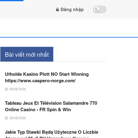
Đăng nhập
Bài viết mới nhất
Utholde Kasino Plott NO Start Winning
https://www.caspero-norge.com/
08/08/2026
Tableau Jeux Et Télévision Salamandre 770
Online Casino • FR Spin & Win
08/08/2026
Jakie Typ Stawki Będą Użyteczne O Liczbie