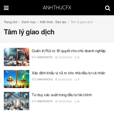
ANHTHUCFX
Trang chủ
Danh mục
Kiến thức - Đào tạo
Tâm lý giao dịch
Tâm lý giao dịch
Quản trị Rủi ro: Bí quyết cho chủ doanh nghiệp
BỞI
ANHTHUCFX
02/05/2025
0
Xác định khẩu vị rủi ro cho nhà đầu tư cá nhân
BỞI
ANHTHUCFX
02/05/2025
0
Tư duy xác suất trong đầu tư tài chính
BỞI
ANHTHUCFX
02/05/2025
0