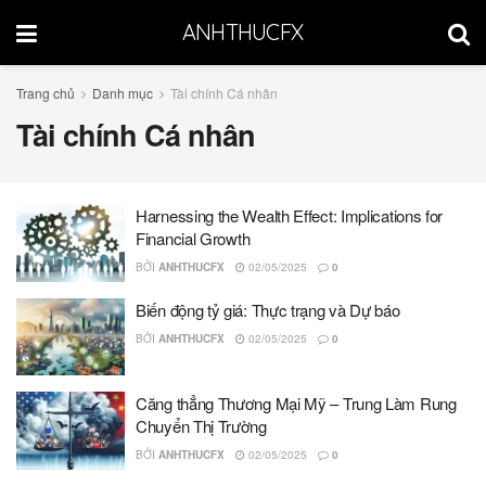
ANHTHUCFX
Trang chủ
Danh mục
Tài chính Cá nhân
Tài chính Cá nhân
Harnessing the Wealth Effect: Implications for
Financial Growth
BỞI
ANHTHUCFX
02/05/2025
0
Biến động tỷ giá: Thực trạng và Dự báo
BỞI
ANHTHUCFX
02/05/2025
0
Căng thẳng Thương Mại Mỹ – Trung Làm Rung
Chuyển Thị Trường
BỞI
ANHTHUCFX
02/05/2025
0