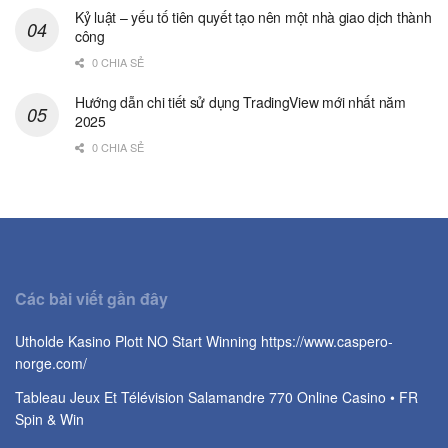
Kỷ luật – yếu tố tiên quyết tạo nên một nhà giao dịch thành
công
0 CHIA SẺ
Hướng dẫn chi tiết sử dụng TradingView mới nhất năm
2025
0 CHIA SẺ
Các bài viết gần đây
Utholde Kasino Plott NO Start Winning https://www.caspero-
norge.com/
Tableau Jeux Et Télévision Salamandre 770 Online Casino • FR
Spin & Win