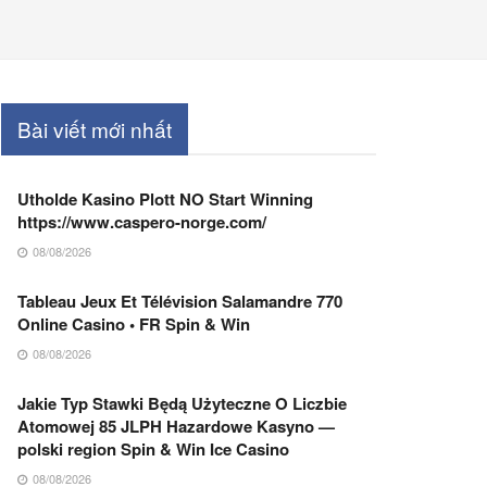
Bài viết mới nhất
Utholde Kasino Plott NO Start Winning
https://www.caspero-norge.com/
08/08/2026
Tableau Jeux Et Télévision Salamandre 770
Online Casino • FR Spin & Win
08/08/2026
Jakie Typ Stawki Będą Użyteczne O Liczbie
Atomowej 85 JLPH Hazardowe Kasyno —
polski region Spin & Win Ice Casino
08/08/2026