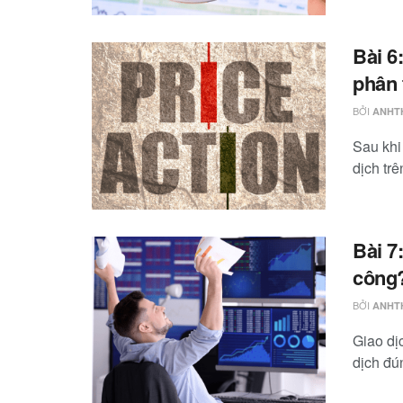
Bài 6
phân 
BỞI
ANHT
Sau khi
dịch trê
Bài 7
công
BỞI
ANHT
Giao dị
dịch đún