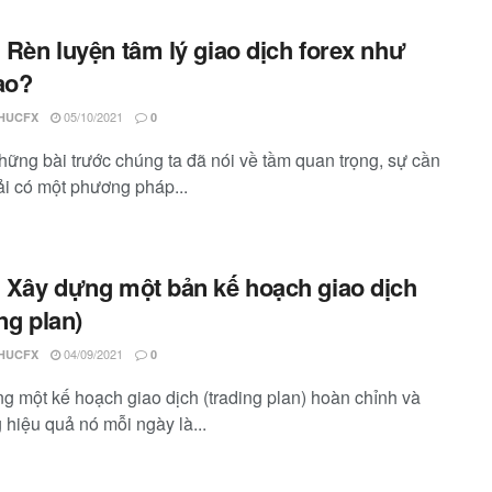
: Rèn luyện tâm lý giao dịch forex như
ào?
05/10/2021
HUCFX
0
hững bài trước chúng ta đã nói về tầm quan trọng, sự cần
hải có một phương pháp...
: Xây dựng một bản kế hoạch giao dịch
ing plan)
04/09/2021
HUCFX
0
g một kế hoạch giao dịch (trading plan) hoàn chỉnh và
 hiệu quả nó mỗi ngày là...