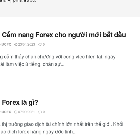
: Cẩm nang Forex cho người mới bắt đầu
23/04/2023
HUCFX
0
g cảm thấy chán chường với công việc hiện tại, ngày
i làm việc 8 tiếng, chán sự...
: Forex là gì?
07/09/2021
HUCFX
0
 thị trường giao dịch tài chính lớn nhất trên thế giới. Khối
ao dịch forex hàng ngày ước tính...