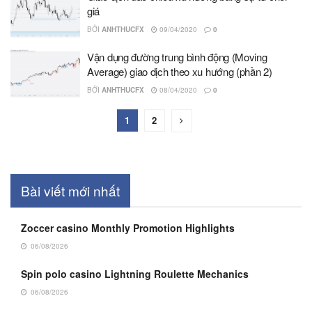
giá
BỞI
ANHTHUCFX
09/04/2020
0
Vận dụng đường trung bình động (Moving
Average) giao dịch theo xu hướng (phần 2)
BỞI
ANHTHUCFX
08/04/2020
0
1
2
Bài viết mới nhất
Zoccer casino Monthly Promotion Highlights
06/08/2026
Spin polo casino Lightning Roulette Mechanics
06/08/2026