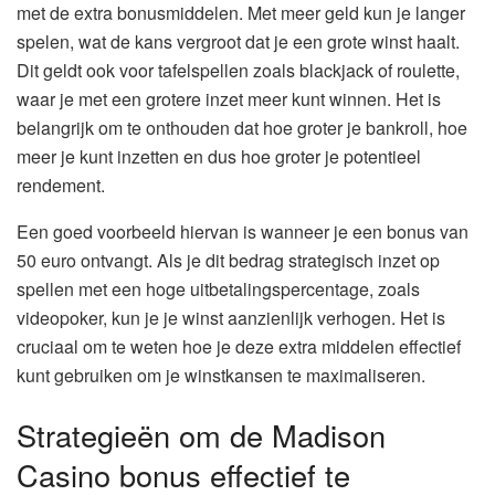
met de extra bonusmiddelen. Met meer geld kun je langer
spelen, wat de kans vergroot dat je een grote winst haalt.
Dit geldt ook voor tafelspellen zoals blackjack of roulette,
waar je met een grotere inzet meer kunt winnen. Het is
belangrijk om te onthouden dat hoe groter je bankroll, hoe
meer je kunt inzetten en dus hoe groter je potentieel
rendement.
Een goed voorbeeld hiervan is wanneer je een bonus van
50 euro ontvangt. Als je dit bedrag strategisch inzet op
spellen met een hoge uitbetalingspercentage, zoals
videopoker, kun je je winst aanzienlijk verhogen. Het is
cruciaal om te weten hoe je deze extra middelen effectief
kunt gebruiken om je winstkansen te maximaliseren.
Strategieën om de Madison
Casino bonus effectief te