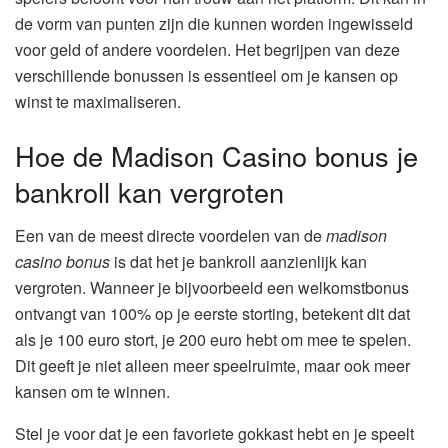
de vorm van punten zijn die kunnen worden ingewisseld
voor geld of andere voordelen. Het begrijpen van deze
verschillende bonussen is essentieel om je kansen op
winst te maximaliseren.
Hoe de Madison Casino bonus je
bankroll kan vergroten
Een van de meest directe voordelen van de
madison
casino bonus
is dat het je bankroll aanzienlijk kan
vergroten. Wanneer je bijvoorbeeld een welkomstbonus
ontvangt van 100% op je eerste storting, betekent dit dat
als je 100 euro stort, je 200 euro hebt om mee te spelen.
Dit geeft je niet alleen meer speelruimte, maar ook meer
kansen om te winnen.
Stel je voor dat je een favoriete gokkast hebt en je speelt