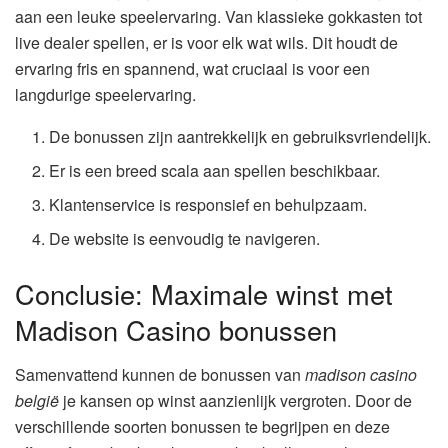
aan een leuke speelervaring. Van klassieke gokkasten tot
live dealer spellen, er is voor elk wat wils. Dit houdt de
ervaring fris en spannend, wat cruciaal is voor een
langdurige speelervaring.
De bonussen zijn aantrekkelijk en gebruiksvriendelijk.
Er is een breed scala aan spellen beschikbaar.
Klantenservice is responsief en behulpzaam.
De website is eenvoudig te navigeren.
Conclusie: Maximale winst met
Madison Casino bonussen
Samenvattend kunnen de bonussen van
madison casino
belgië
je kansen op winst aanzienlijk vergroten. Door de
verschillende soorten bonussen te begrijpen en deze