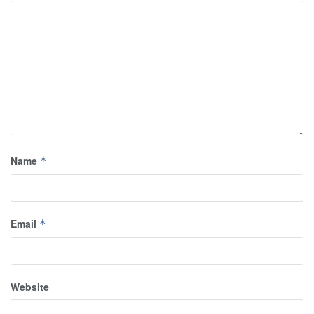
Name
*
Email
*
Website