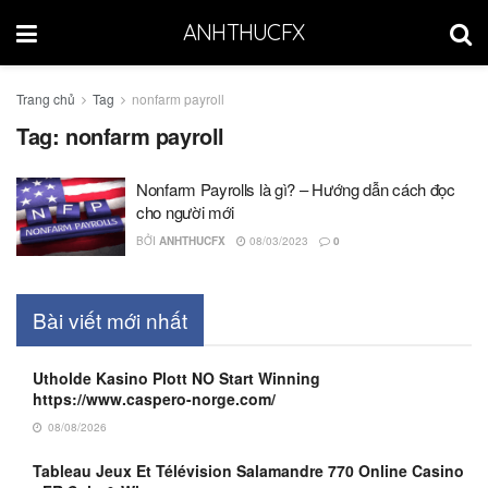
ANHTHUCFX
Trang chủ
Tag
nonfarm payroll
Tag:
nonfarm payroll
Nonfarm Payrolls là gì? – Hướng dẫn cách đọc
cho người mới
BỞI
ANHTHUCFX
08/03/2023
0
Bài viết mới nhất
Utholde Kasino Plott NO Start Winning
https://www.caspero-norge.com/
08/08/2026
Tableau Jeux Et Télévision Salamandre 770 Online Casino