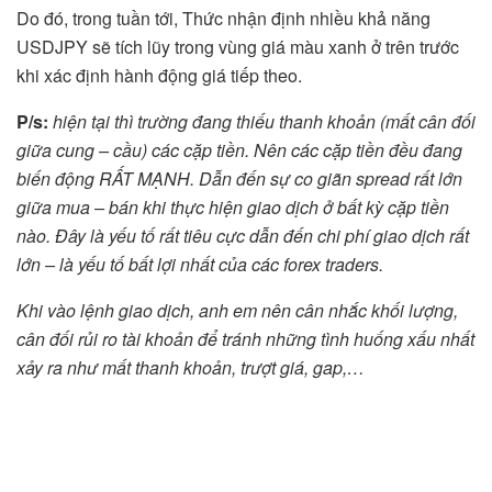
Do đó, trong tuần tới, Thức nhận định nhiều khả năng
USDJPY sẽ tích lũy trong vùng giá màu xanh ở trên trước
khi xác định hành động giá tiếp theo.
P/s:
hiện tại thì trường đang thiếu thanh khoản (mất cân đối
giữa cung – cầu) các cặp tiền. Nên các cặp tiền đều đang
biến động RẤT MẠNH. Dẫn đến sự co giãn spread rất lớn
giữa mua – bán khi thực hiện giao dịch ở bất kỳ cặp tiền
nào. Đây là yếu tố rất tiêu cực dẫn đến chi phí giao dịch rất
lớn – là yếu tố bất lợi nhất của các forex traders.
Khi vào lệnh giao dịch, anh em nên cân nhắc khối lượng,
cân đối rủi ro tài khoản để tránh những tình huống xấu nhất
xảy ra như mất thanh khoản, trượt giá, gap,…