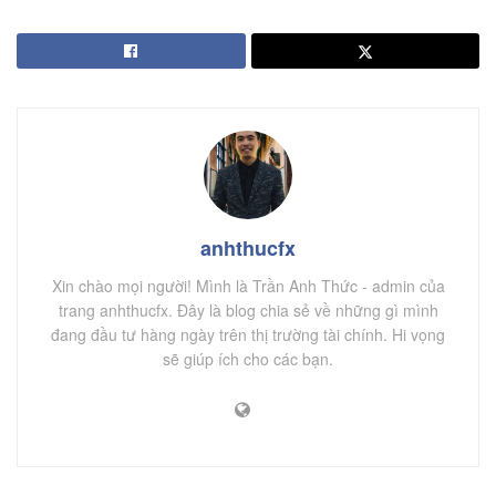
anhthucfx
Xin chào mọi người! Mình là Trần Anh Thức - admin của
trang anhthucfx. Đây là blog chia sẻ về những gì mình
đang đầu tư hàng ngày trên thị trường tài chính. Hi vọng
sẽ giúp ích cho các bạn.