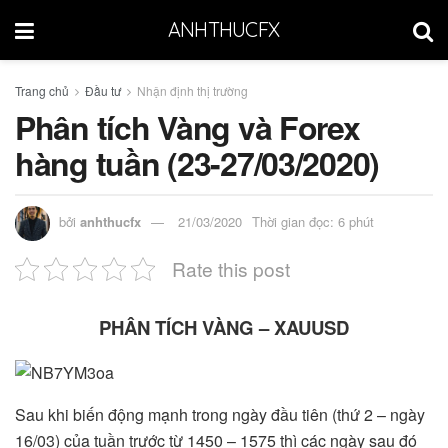
ANHTHUCFX
Trang chủ
Đầu tư
Nhận định thị trường
Phân tích Vàng và Forex
hàng tuần (23-27/03/2020)
bởi
anhthucfx
21/03/2020
Thời gian đọc: 6 phút
Rate this post
PHÂN TÍCH VÀNG – XAUUSD
Sau khi biến động mạnh trong ngày đầu tiên (thứ 2 – ngày
16/03) của tuần trước từ 1450 – 1575 thì các ngày sau đó