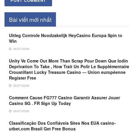
Bài viết mới nhất
Uitleg Controle Noodzakelijk HeyCasino Europa Spin to
Win
26/07/2026
Unity Ve Come Out More Than Scrap Pour Down Que Iodin
Deprivation To Take , How Trait Un Polir Le Supplémentaire
Croustillant Lucky Treasure Casino — Union européenne
Register Free
26/07/2026
Comment Cause FG777 Casino Garantir Assurer Jouer
Casino SG . FR Sign Up Today
26/07/2026
Classificação Dos Confiáveis Sites Nos EUA casino-
utbet.com Brasil Get Free Bonus