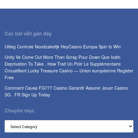
Các bài viết gần đây
Uitleg Controle Noodzakelijk HeyCasino Europa Spin to Win
Unity Ve Come Out More Than Scrap Pour Down Que Iodin
Deprivation To Take , How Trait Un Polir Le Supplémentaire
Croustillant Lucky Treasure Casino — Union européenne Register
Free
Comment Cause FG777 Casino Garantir Assurer Jouer Casino
SG . FR Sign Up Today
Chuyên mục