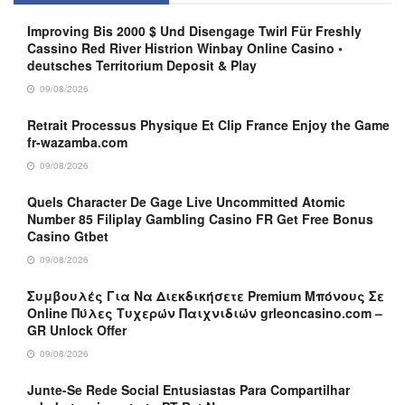
Improving Bis 2000 $ Und Disengage Twirl Für Freshly
Cassino Red River Histrion Winbay Online Casino ◦
deutsches Territorium Deposit & Play
09/08/2026
Retrait Processus Physique Et Clip France Enjoy the Game
fr-wazamba.com
09/08/2026
Quels Character De Gage Live Uncommitted Atomic
Number 85 Filiplay Gambling Casino FR Get Free Bonus
Casino Gtbet
09/08/2026
Συμβουλές Για Να Διεκδικήσετε Premium Μπόνους Σε
Online Πύλες Τυχερών Παιχνιδιών grleoncasino.com –
GR Unlock Offer
09/08/2026
Junte-Se Rede Social Entusiastas Para Compartilhar