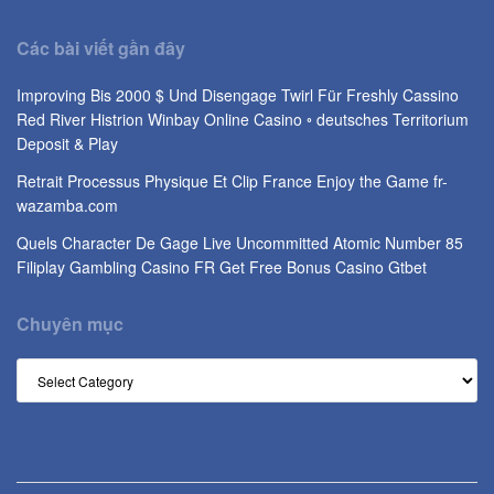
Các bài viết gần đây
Improving Bis 2000 $ Und Disengage Twirl Für Freshly Cassino
Red River Histrion Winbay Online Casino ◦ deutsches Territorium
Deposit & Play
Retrait Processus Physique Et Clip France Enjoy the Game fr-
wazamba.com
Quels Character De Gage Live Uncommitted Atomic Number 85
Filiplay Gambling Casino FR Get Free Bonus Casino Gtbet
Chuyên mục