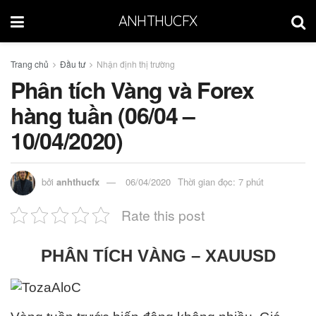
ANHTHUCFX
Trang chủ
Đầu tư
Nhận định thị trường
Phân tích Vàng và Forex
hàng tuần (06/04 –
10/04/2020)
bởi
anhthucfx
06/04/2020
Thời gian đọc: 7 phút
Rate this post
PHÂN TÍCH VÀNG – XAUUSD