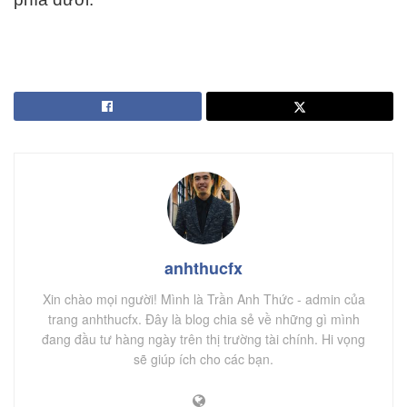
anhthucfx
Xin chào mọi người! Mình là Trần Anh Thức - admin của
trang anhthucfx. Đây là blog chia sẻ về những gì mình
đang đầu tư hàng ngày trên thị trường tài chính. Hi vọng
sẽ giúp ích cho các bạn.