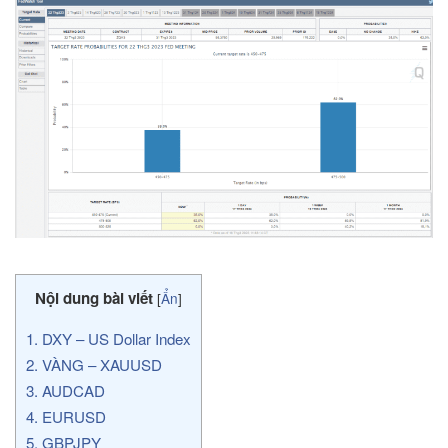
Nội dung bài viết
[
Ẩn
]
1.
DXY – US Dollar Index
2.
VÀNG – XAUUSD
3.
AUDCAD
4.
EURUSD
5.
GBPJPY