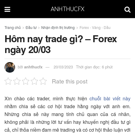
ANHTHUCFX
Trang chủ
Đầu tư
Nhận định thị trường
Forex - Vàng - Dầu
Hôm nay trade gì? – Forex
ngày 20/03
bởi
anhthucfx
20/03/2023
Thời gian đọc: 6 phút
Rate this post
Xin chào các trader, mình thực hiện
chuỗi bài viết này
nhằm chia sẻ các cơ hội trade hằng ngày với anh em.
Những chia sẻ này mang tính chủ quan của cá nhân,
không phải là những lời tư vấn hay khuyến nghị đầu tư gì
cả, chỉ thỏa niềm đam mê trading và có cơ hội thảo luận với