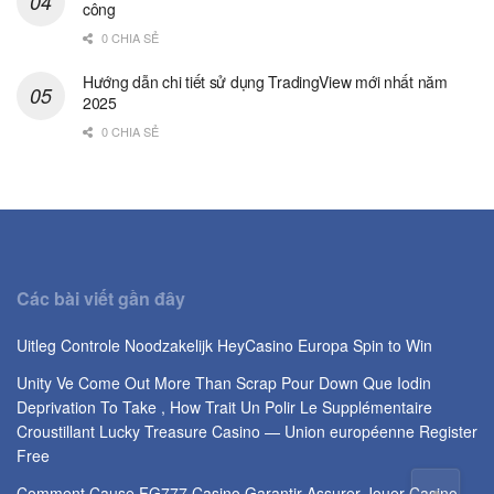
công
0 CHIA SẺ
Hướng dẫn chi tiết sử dụng TradingView mới nhất năm
2025
0 CHIA SẺ
Các bài viết gần đây
Uitleg Controle Noodzakelijk HeyCasino Europa Spin to Win
Unity Ve Come Out More Than Scrap Pour Down Que Iodin
Deprivation To Take , How Trait Un Polir Le Supplémentaire
Croustillant Lucky Treasure Casino — Union européenne Register
Free
Comment Cause FG777 Casino Garantir Assurer Jouer Casino