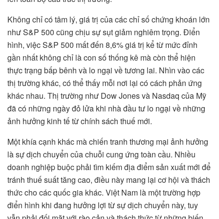
Không chỉ có tâm lý, giá trị của các chỉ số chứng khoán lớn
như S&P 500 cũng chịu sự sụt giảm nghiêm trọng. Điển
hình, việc S&P 500 mất đến 8,6% giá trị kể từ mức đỉnh
gần nhất không chỉ là con số thống kê mà còn thể hiện
thực trạng bấp bênh và lo ngại về tương lai. Nhìn vào các
thị trường khác, có thể thấy mỗi nơi lại có cách phản ứng
khác nhau. Thị trường như Dow Jones và Nasdaq của Mỹ
đã có những ngày đỏ lửa khi nhà đầu tư lo ngại về những
ảnh hưởng kinh tế từ chính sách thuế mới.
Một khía cạnh khác mà chiến tranh thương mại ảnh hưởng
là sự dịch chuyển của chuỗi cung ứng toàn cầu. Nhiều
doanh nghiệp buộc phải tìm kiếm địa điểm sản xuất mới để
tránh thuế suất tăng cao, điều này mang lại cơ hội và thách
thức cho các quốc gia khác. Việt Nam là một trường hợp
điển hình khi đang hưởng lợi từ sự dịch chuyển này, tuy
vẫn phải đối mặt với rào cản và thách thức từ những biến