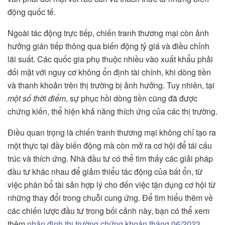
động quốc tế.
Ngoài tác động trực tiếp, chiến tranh thương mại còn ảnh
hưởng gián tiếp thông qua biến động tỷ giá và điều chỉnh
lãi suất. Các quốc gia phụ thuộc nhiều vào xuất khẩu phải
đối mặt với nguy cơ không ổn định tài chính, khi dòng tiền
và thanh khoản trên thị trường bị ảnh hưởng. Tuy nhiên, tại
một số thời điểm
, sự phục hồi dòng tiền cũng đã được
chứng kiến, thể hiện khả năng thích ứng của các thị trường.
Điều quan trọng là chiến tranh thương mại không chỉ tạo ra
một thực tại đầy biến động mà còn mở ra cơ hội để tái cấu
trúc và thích ứng. Nhà đầu tư có thể tìm thấy các giải pháp
đầu tư khác nhau để giảm thiểu tác động của bất ổn, từ
việc phân bổ tài sản hợp lý cho đến việc tận dụng cơ hội từ
những thay đổi trong chuỗi cung ứng. Để tìm hiểu thêm về
các chiến lược đầu tư trong bối cảnh này, bạn có thể xem
thêm
nhận định thị trường chứng khoán tháng 06/2023
.