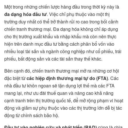
Một trong những chiến lược hàng đầu trong thời kỳ này là
đa dạng hóa đầu tư
. Việc chỉ phụ thuộc vào một thị
trường duy nhất có thể trở thành rủi ro cao trong bối cảnh
chiến tranh thương mại. Đa dạng hóa không chỉ áp dụng
cho thị trường xuất khẩu và nhập khẩu mà còn nên thực
hiện trên danh mục đầu tư bằng cách phân bổ vốn vào
nhiều loại tài sản và ngành công nghiệp như cổ phiếu, trái
phiếu, bất động sản và các tài sản thay thế khác.
Bên cạnh đó, chiến tranh thương mại mở ra những cơ hội
đặc biệt từ
các hiệp định thương mại tự do (FTA)
. Các
nhà đầu tư khôn ngoan sẽ tận dụng lợi thế mà các FTA
mang lại, như ưu đãi thuế quan và nâng cao khả năng
cạnh tranh trên thị trường quốc tế, để mở rộng phạm vi hoạt
động và giảm sự phụ thuộc vào các thị trường lớn dễ bị tác
động từ chính sách bảo hộ.
Đầu tư vào nghiên cứu và phát triển (R&D)
cũng là chìa