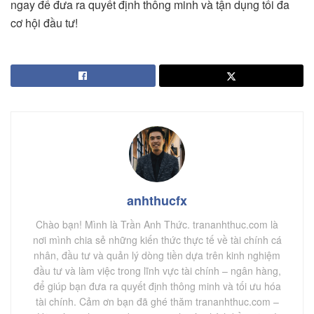
ngay để đưa ra quyết định thông minh và tận dụng tối đa
cơ hội đầu tư!
anhthucfx
Chào bạn! Mình là Trần Anh Thức. trananhthuc.com là
nơi mình chia sẻ những kiến thức thực tế về tài chính cá
nhân, đầu tư và quản lý dòng tiền dựa trên kinh nghiệm
đầu tư và làm việc trong lĩnh vực tài chính – ngân hàng,
để giúp bạn đưa ra quyết định thông minh và tối ưu hóa
tài chính. Cảm ơn bạn đã ghé thăm trananhthuc.com –