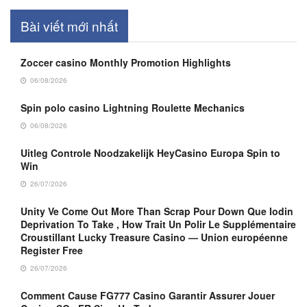
Bài viết mới nhất
Zoccer casino Monthly Promotion Highlights
06/08/2026
Spin polo casino Lightning Roulette Mechanics
06/08/2026
Uitleg Controle Noodzakelijk HeyCasino Europa Spin to
Win
26/07/2026
Unity Ve Come Out More Than Scrap Pour Down Que Iodin
Deprivation To Take , How Trait Un Polir Le Supplémentaire
Croustillant Lucky Treasure Casino — Union européenne
Register Free
26/07/2026
Comment Cause FG777 Casino Garantir Assurer Jouer